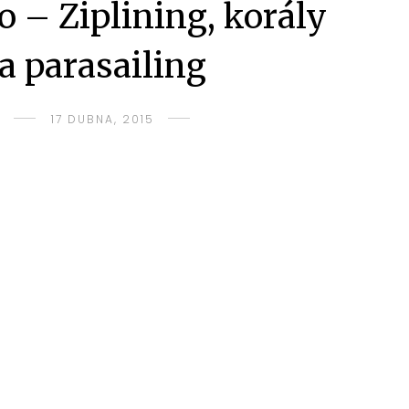
 – Ziplining, korály
a parasailing
17 DUBNA, 2015